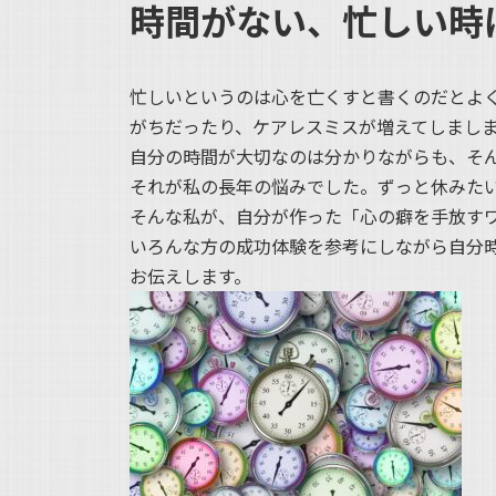
時間がない、忙しい時
新
日
時
:
忙しいというのは心を亡くすと書くのだとよ
がちだったり、ケアレスミスが増えてしまし
自分の時間が大切なのは分かりながらも、そ
それが私の長年の悩みでした。ずっと休みた
そんな私が、自分が作った「心の癖を手放す
いろんな方の成功体験を参考にしながら自分
お伝えします。