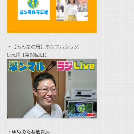
・
【みんなの局】ホンマル☆ラジ
Live♬【第50回目】
・ゆめのたね放送局