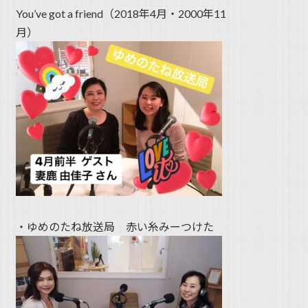
You’ve got a friend（2018年4月・2000年11
月）
・ゆめのたね放送局 赤い糸みーつけた