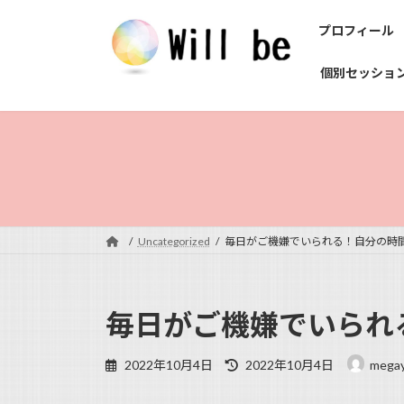
コ
ナ
プロフィール
ン
ビ
テ
ゲ
個別セッショ
ン
ー
ツ
シ
へ
ョ
ス
ン
キ
に
ッ
移
プ
動
Uncategorized
毎日がご機嫌でいられる！自分の時
毎日がご機嫌でいられ
最
2022年10月4日
2022年10月4日
mega
終
更