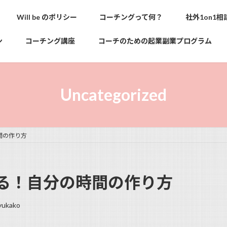
Will be のポリシー
コーチングって何？
社外1on1相
ン
コーチング講座
コーチのための起業副業プログラム
Uncategorized
間の作り方
る！自分の時間の作り方
yukako