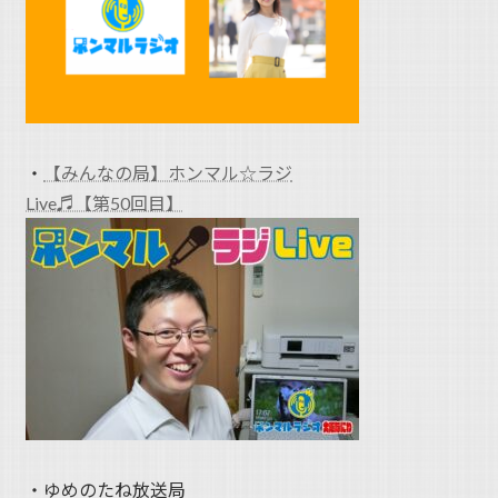
・
【みんなの局】ホンマル☆ラジ
Live♬【第50回目】
・ゆめのたね放送局