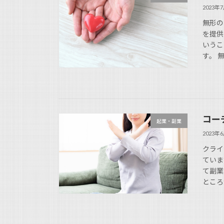
2023年
無形の
を提供
いうこ
す。 
コー
起業・副業
2023年
クライ
ていま
て副業
ところ