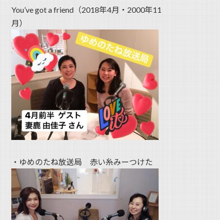
You’ve got a friend（2018年4月・2000年11
月）
・ゆめのたね放送局 赤い糸みーつけた