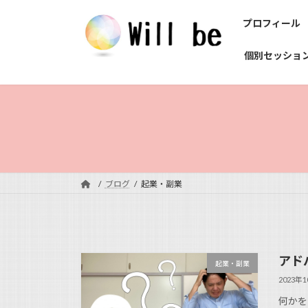
コ
ナ
プロフィール
ン
ビ
テ
ゲ
個別セッショ
ン
ー
ツ
シ
へ
ョ
ス
ン
キ
に
ッ
移
プ
動
ブログ
起業・副業
アド
起業・副業
2023年
何かを