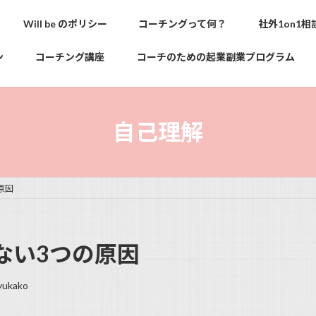
Will be のポリシー
コーチングって何？
社外1on1相
ン
コーチング講座
コーチのための起業副業プログラム
自己理解
原因
ない3つの原因
yukako