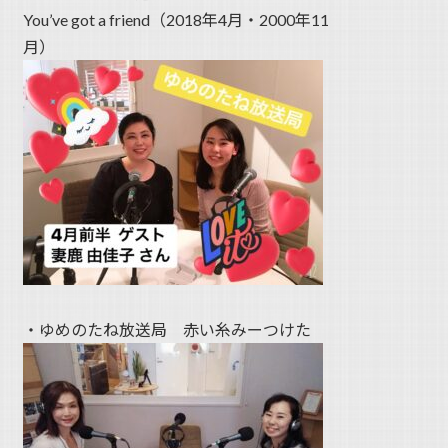
You’ve got a friend（2018年4月・2000年11
月）
・ゆめのたね放送局 赤い糸みーつけた