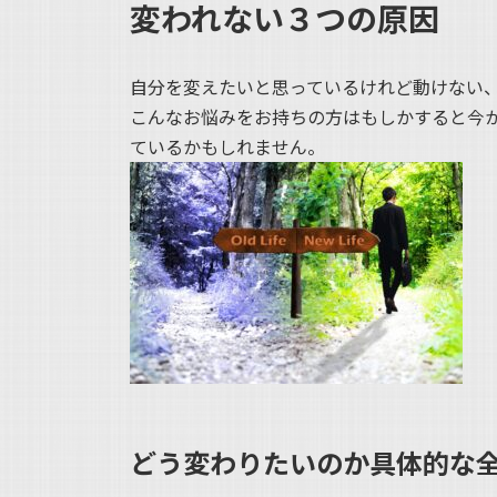
変われない３つの原因
新
日
時
:
自分を変えたいと思っているけれど動けない
こんなお悩みをお持ちの方はもしかすると今
ているかもしれません。
どう変わりたいのか具体的な