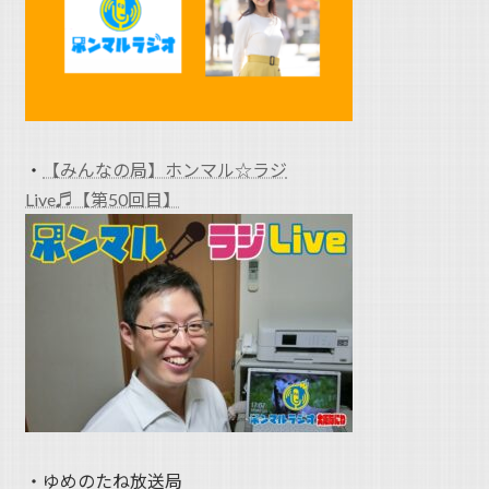
・
【みんなの局】ホンマル☆ラジ
Live♬【第50回目】
・ゆめのたね放送局