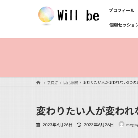
コ
ナ
プロフィール
ン
ビ
テ
ゲ
個別セッショ
ン
ー
ツ
シ
へ
ョ
ス
ン
キ
に
ッ
移
プ
動
ブログ
自己理解
変わりたい人が変われない3つの
変わりたい人が変われ
最
2023年6月26日
2023年6月26日
mega
終
更