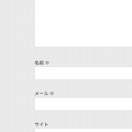
名前
※
メール
※
サイト